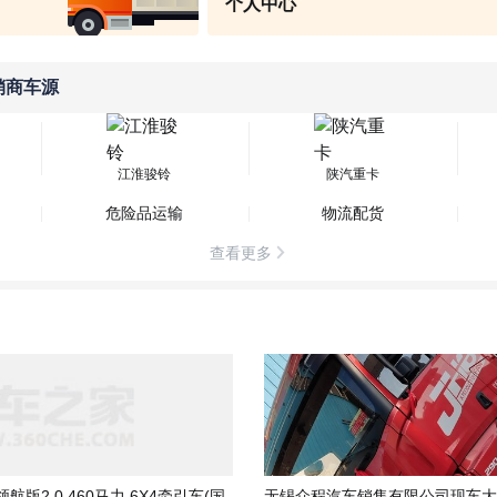
个人中心
销商车源
江淮骏铃
陕汽重卡
危险品运输
物流配货
查看更多

航版2.0 460马力 6X4牵引车(国
无锡众程汽车销售有限公司现车