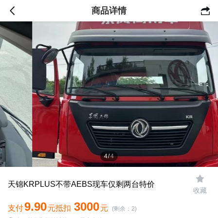
商品详情

4
/
4

天锦KRPLUS不带AEBS现车仅剩两台特价
收藏
9.90
3000
支付
元抵扣
元
(剩余：2)