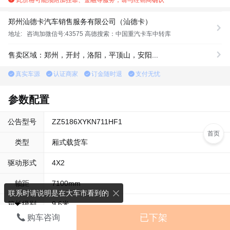
郑州汕德卡汽车销售服务有限公司（汕德卡）
地址:
咨询加微信号:43575 高德搜索：中国重汽卡车中转库
售卖区域：郑州，开封，洛阳，平顶山，安阳...
真实车源
认证商家
订金随时退
支付无忧
参数配置
公告型号
ZZ5186XYKN711HF1
首页
类型
厢式载货车
驱动形式
4X2
轴距
7100mm
联系时请说明是在大车市看到的
箱长级别
9.6米
已下架
购车咨询
查看详细参数配置