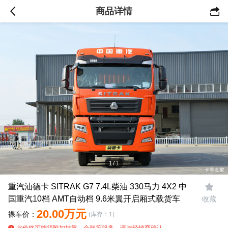
商品详情

1
/
1
重汽汕德卡 SITRAK G7 7.4L柴油 330马力 4X2 中

国重汽10档 AMT自动档 9.6米翼开启厢式载货车
收藏
20.00万元
裸车价：
(库存：1)
此价格可能须附加挂靠、金融等服务，请与经销商确认