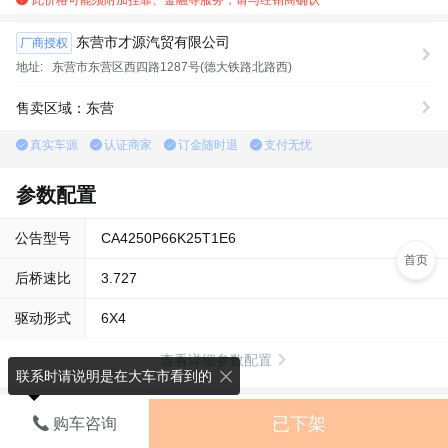
东营市才源汽贸有限公司
厂商授权
地址:
东营市东营区西四路1287号(德大铁路北路西)
售卖区域：东营
真实车源
认证商家
订金随时退
支付无忧
参数配置
公告型号
CA4250P66K25T1E6
首页
后桥速比
3.727
驱动形式
6X4
查看详细参数配置
联系时请说明是在大车市看到的
车型评测
已下架
购车咨询