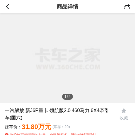
商品详情

1
/
2
一汽解放 新J6P重卡 领航版2.0 460马力 6X4牵引

车(国六)
收藏
31.80万元
裸车价：
(库存：20)
此价格可能须附加挂靠、金融等服务，请与经销商确认