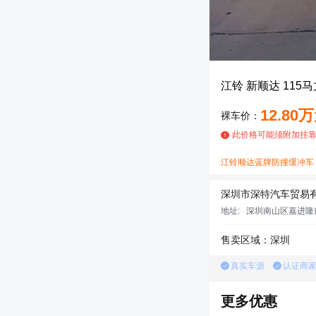
江铃 新顺达 115马
12.80
裸车价：
此价格可能须附加挂
江铃顺达蓝牌防撞缓冲车
深圳市深特汽车贸易
地址:
深圳南山区嘉进隆前
售卖区域：深圳
真实车源
认证商
更多优惠