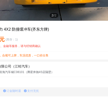
2
/
2
力 4X2 防撞缓冲车(齐东方牌)
万元
(库存：1)
靠、金融等服务，请与经销商确认
，合规可上牌，车况优质，一口价出售
有限公司（江铃汽车）
海汽车城C08101（腾星奔驰4S店隔壁）
家
订金随时退
支付无忧