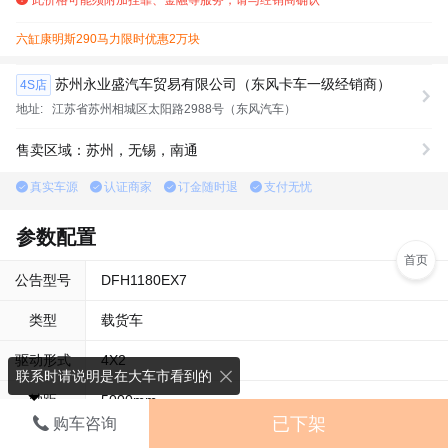
六缸康明斯290马力限时优惠2万块
苏州永业盛汽车贸易有限公司（东风卡车一级经销商）
4S店
地址:
江苏省苏州相城区太阳路2988号（东风汽车）
售卖区域：苏州，无锡，南通
真实车源
认证商家
订金随时退
支付无忧
参数配置
首页
公告型号
DFH1180EX7
类型
载货车
驱动形式
4X2
联系时请说明是在大车市看到的
轴距
5000mm
已下架
购车咨询
箱长级别
6.8米