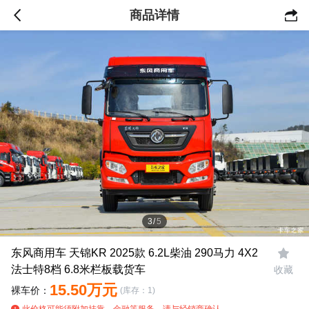
商品详情

4
/
5
东风商用车 天锦KR 2025款 6.2L柴油 290马力 4X2

法士特8档 6.8米栏板载货车
收藏
15.50万元
裸车价：
(库存：1)
此价格可能须附加挂靠、金融等服务，请与经销商确认