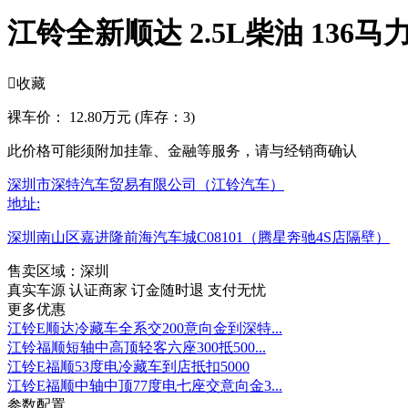
江铃全新顺达 2.5L柴油 136马力

收藏
裸车价：
12.80万元
(库存：3)
此价格可能须附加挂靠、金融等服务，请与经销商确认
深圳市深特汽车贸易有限公司（江铃汽车）
地址:
深圳南山区嘉进隆前海汽车城C08101（腾星奔驰4S店隔壁）
售卖区域：深圳
真实车源
认证商家
订金随时退
支付无忧
更多优惠
江铃E顺达冷藏车全系交200意向金到深特...
江铃福顺短轴中高顶轻客六座300抵500...
江铃E福顺53度电冷藏车到店抵扣5000
江铃E福顺中轴中顶77度电七座交意向金3...
参数配置