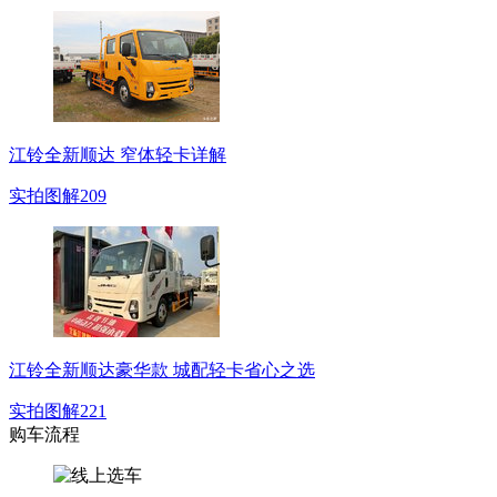
江铃全新顺达 窄体轻卡详解
实拍图解
209
江铃全新顺达豪华款 城配轻卡省心之选
实拍图解
221
购车流程