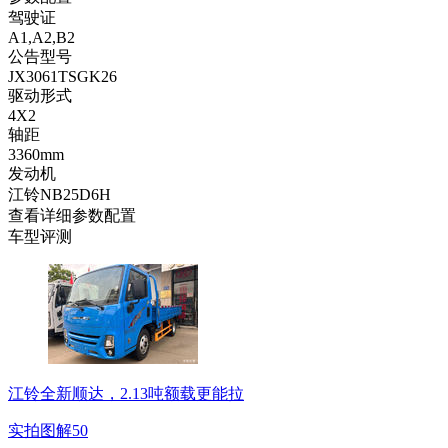
驾驶证
A1,A2,B2
公告型号
JX3061TSGK26
驱动形式
4X2
轴距
3360mm
发动机
江铃NB25D6H
查看详细参数配置
车型评测
江铃全新顺达，2.13吨额载更能拉
实拍图解
50