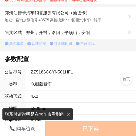
郑州汕德卡汽车销售服务有限公司（汕德卡）
地址:
咨询加微信号:43575 高德搜索：中国重汽卡车中转库
售卖区域：郑州，开封，洛阳，平顶山，安阳...
真实车源
认证商家
订金随时退
支付无忧
参数配置
公告型号
ZZ5186CCYN501HF1
首页
类型
仓栅载货车
驱动形式
4X2
轴距
5200mm
联系时请说明是在大车市看到的
箱长级别
6.7米
已下架
购车咨询
查看详细参数配置