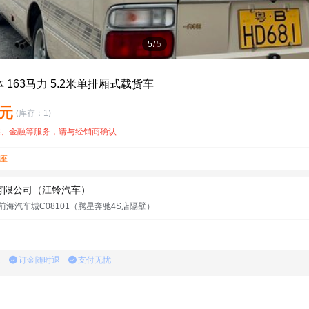
5
/
5
 163马力 5.2米单排厢式载货车
万元
(库存：1)
靠、金融等服务，请与经销商确认
座
有限公司（江铃汽车）
海汽车城C08101（腾星奔驰4S店隔壁）
家
订金随时退
支付无忧