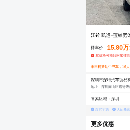
江铃 凯运+蓝鲸宽体
15.80
裸车价：
此价格可能须附加挂
丰田柯斯达中巴车，16人
深圳市深特汽车贸易
地址:
深圳南山区嘉进隆前
售卖区域：深圳
真实车源
认证商
更多优惠