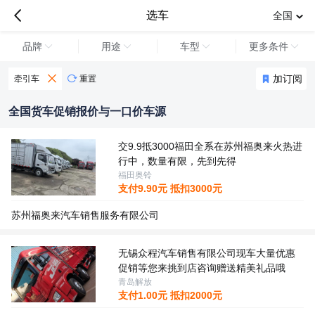

选车
全国
品牌
用途
车型
更多条件
加订阅
牵引车

重置
全国货车促销报价与一口价车源
交9.9抵3000福田全系在苏州福奥来火热进
行中，数量有限，先到先得
福田奥铃
支付
9.90
元 抵扣
3000
元
苏州福奥来汽车销售服务有限公司
无锡众程汽车销售有限公司现车大量优惠
促销等您来挑到店咨询赠送精美礼品哦
青岛解放
支付
1.00
元 抵扣
2000
元