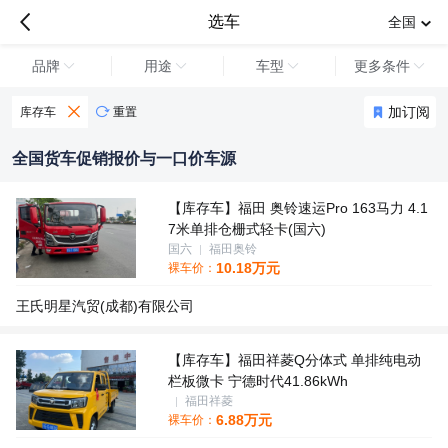

选车
全国
品牌
用途
车型
更多条件
加订阅
库存车

重置
全国货车促销报价与一口价车源
【库存车】福田 奥铃速运Pro 163马力 4.1
7米单排仓栅式轻卡(国六)
国六
福田奥铃
10.18
万元
裸车价：
王氏明星汽贸(成都)有限公司
【库存车】福田祥菱Q分体式 单排纯电动
栏板微卡 宁德时代41.86kWh
福田祥菱
6.88
万元
裸车价：